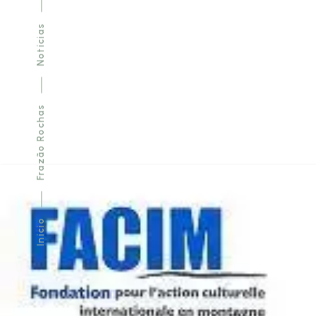
Notícias
Frazão Rochas
Início