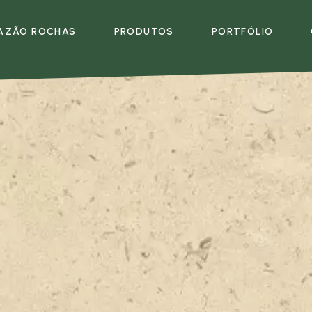
AZÃO ROCHAS
PRODUTOS
PORTFÓLIO
EMPRESA
PRODUTOS
MULTIMÉDIA
E