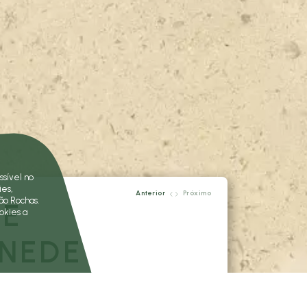
ssível no
ies,
Anterior
Próximo
ão Rochas.
E
okies a
NEDE
gueses são dos melhores calcários
tentes no mundo.