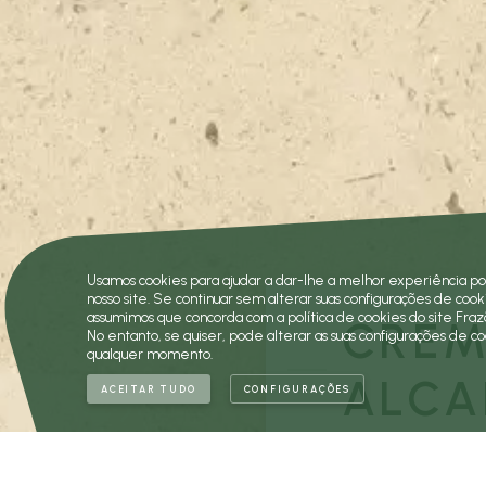
Usamos cookies para ajudar a dar-lhe a melhor experiência po
nosso site. Se continuar sem alterar suas configurações de cook
assumimos que concorda com a política de cookies do site Fraz
CREM
No entanto, se quiser, pode alterar as suas configurações de co
qualquer momento.
ALCA
ACEITAR TUDO
CONFIGURAÇÕES
Os Limestone Portu
sedimentares exis